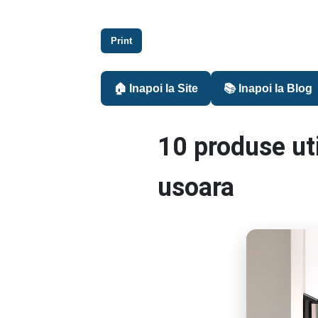
Print
🏠 Inapoi la Site
📚 Inapoi la Blog
10 produse uti
usoara