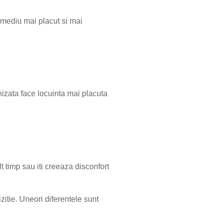
n mediu mai placut si mai
anizata face locuinta mai placuta
t timp sau iti creeaza disconfort
itie. Uneori diferentele sunt