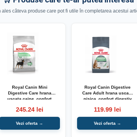
ales câteva produse care pot fi utile în completarea acestui arti
Royal Canin Mini
Royal Canin Digestive
Digestive Care hrana
Care Adult hrana uscata
uscata caine, confort
pisica, confort digestiv
digestiv 8kg
2kg
245.24 lei
119.99 lei
Vezi oferta →
Vezi oferta →