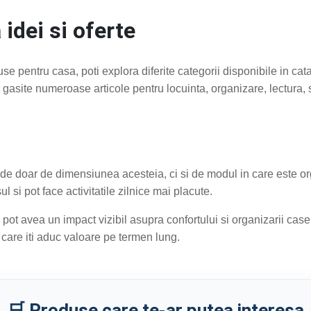
idei si oferte
e pentru casa, poti explora diferite categorii disponibile in cat
 gasite numeroase articole pentru locuinta, organizare, lectura, s
de doar de dimensiunea acesteia, ci si de modul in care este or
l si pot face activitatile zilnice mai placute.
 pot avea un impact vizibil asupra confortului si organizarii case
 care iti aduc valoare pe termen lung.
🛒 Produse care te-ar putea interesa