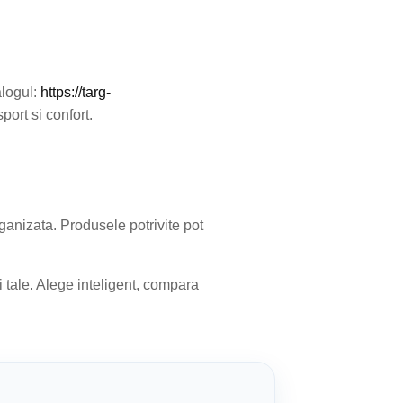
alogul:
https://targ-
port si confort.
ganizata. Produsele potrivite pot
i tale. Alege inteligent, compara