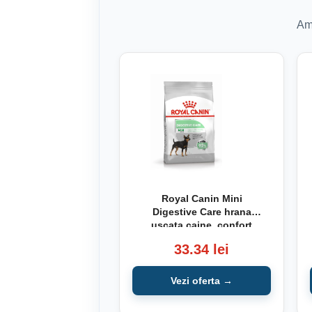
Am 
Royal Canin Mini
Digestive Care hrana
uscata caine, confort
digestiv 1kg
33.34 lei
Vezi oferta →