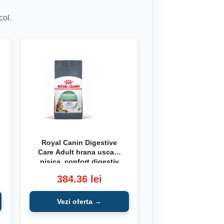
col.
Royal Canin Digestive
Care Adult hrana uscata
pisica, confort digestiv
10kg
384.36 lei
Vezi oferta →