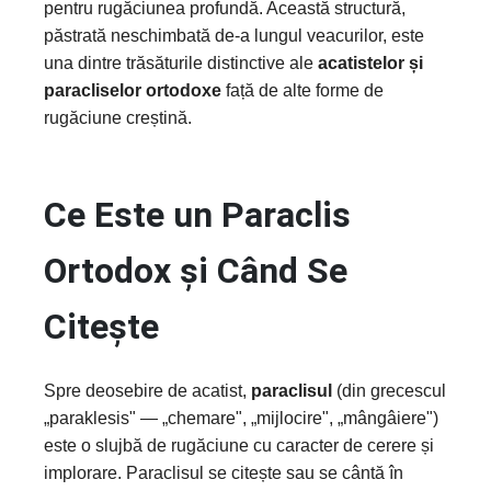
pentru rugăciunea profundă. Această structură,
păstrată neschimbată de-a lungul veacurilor, este
una dintre trăsăturile distinctive ale
acatistelor și
paracliselor ortodoxe
față de alte forme de
rugăciune creștină.
Ce Este un Paraclis
Ortodox și Când Se
Citește
Spre deosebire de acatist,
paraclisul
(din grecescul
„paraklesis" — „chemare", „mijlocire", „mângâiere")
este o slujbă de rugăciune cu caracter de cerere și
implorare. Paraclisul se citește sau se cântă în