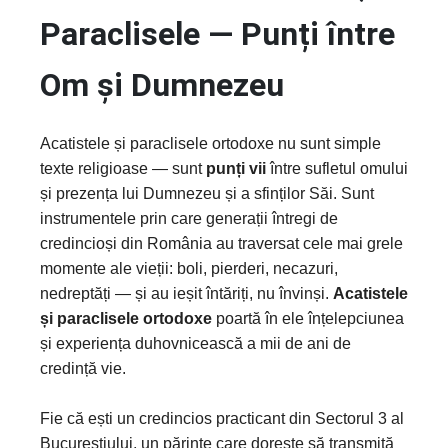
Paraclisele — Punți între
Om și Dumnezeu
Acatistele și paraclisele ortodoxe nu sunt simple
texte religioase — sunt
punți vii
între sufletul omului
și prezența lui Dumnezeu și a sfinților Săi. Sunt
instrumentele prin care generații întregi de
credincioși din România au traversat cele mai grele
momente ale vieții: boli, pierderi, necazuri,
nedreptăți — și au ieșit întăriți, nu învinși.
Acatistele
și paraclisele ortodoxe
poartă în ele înțelepciunea
și experiența duhovnicească a mii de ani de
credință vie.
Fie că ești un credincios practicant din Sectorul 3 al
Bucureștiului, un părinte care dorește să transmită