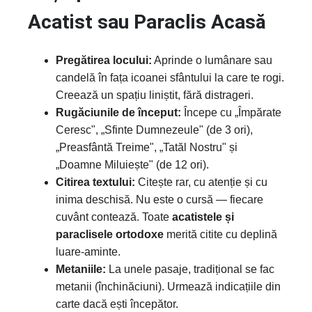
Acatist sau Paraclis Acasă
Pregătirea locului:
Aprinde o lumânare sau
candelă în fața icoanei sfântului la care te rogi.
Creează un spațiu liniștit, fără distrageri.
Rugăciunile de început:
Începe cu „Împărate
Ceresc", „Sfinte Dumnezeule" (de 3 ori),
„Preasfântă Treime", „Tatăl Nostru" și
„Doamne Miluiește" (de 12 ori).
Citirea textului:
Citește rar, cu atenție și cu
inima deschisă. Nu este o cursă — fiecare
cuvânt contează. Toate
acatistele și
paraclisele ortodoxe
merită citite cu deplină
luare-aminte.
Metaniile:
La unele pasaje, tradițional se fac
metanii (închinăciuni). Urmează indicațiile din
carte dacă ești începător.