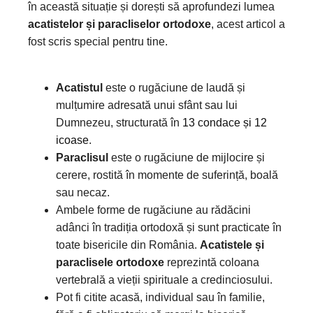
în această situație și dorești să aprofundezi lumea
acatistelor și paracliselor ortodoxe
, acest articol a
fost scris special pentru tine.
Acatistul
este o rugăciune de laudă și
mulțumire adresată unui sfânt sau lui
Dumnezeu, structurată în
13 condace și 12
icoase
.
Paraclisul
este o rugăciune de mijlocire și
cerere, rostită în momente de suferință, boală
sau necaz.
Ambele forme de rugăciune au rădăcini
adânci în tradiția ortodoxă și sunt practicate în
toate bisericile din România.
Acatistele și
paraclisele ortodoxe
reprezintă coloana
vertebrală a vieții spirituale a credinciosului.
Pot fi citite acasă, individual sau în familie,