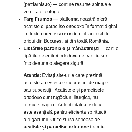
(patriarhia.ro) — conține resurse spirituale
verificate teologic.
Targ Frumos
— platforma noastră oferă
acatiste și paraclise ortodoxe în format digital,
cu texte corecte și ușor de citit, accesibile
oricui din București și din toată România.
Librăriile parohiale și mânăstirești
— cărțile
tipărite de edituri ortodoxe de tradiție sunt
întotdeauna o alegere sigură.
Atenție:
Evitați site-urile care prezintă
acatiste amestecate cu practici de magie
sau superstiții. Acatistele și paraclisele
ortodoxe sunt rugăciuni liturgice, nu
formule magice. Autenticitatea textului
este esențială pentru eficiența spirituală
a rugăciunii. Orice sursă serioasă de
acatiste și paraclise ortodoxe
trebuie