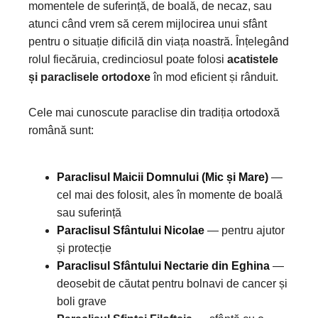
momentele de suferință, de boală, de necaz, sau
atunci când vrem să cerem mijlocirea unui sfânt
pentru o situație dificilă din viața noastră. Înțelegând
rolul fiecăruia, credinciosul poate folosi
acatistele
și paraclisele ortodoxe
în mod eficient și rânduit.
Cele mai cunoscute paraclise din tradiția ortodoxă
română sunt:
Paraclisul Maicii Domnului (Mic și Mare)
—
cel mai des folosit, ales în momente de boală
sau suferință
Paraclisul Sfântului Nicolae
— pentru ajutor
și protecție
Paraclisul Sfântului Nectarie din Eghina
—
deosebit de căutat pentru bolnavi de cancer și
boli grave