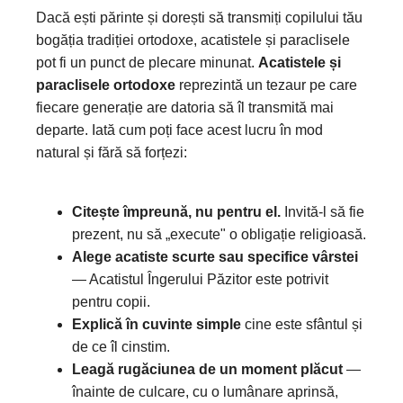
Dacă ești părinte și dorești să transmiți copilului tău
bogăția tradiției ortodoxe, acatistele și paraclisele
pot fi un punct de plecare minunat.
Acatistele și
paraclisele ortodoxe
reprezintă un tezaur pe care
fiecare generație are datoria să îl transmită mai
departe. Iată cum poți face acest lucru în mod
natural și fără să forțezi:
Citește împreună, nu pentru el.
Invită-l să fie
prezent, nu să „execute" o obligație religioasă.
Alege acatiste scurte sau specifice vârstei
— Acatistul Îngerului Păzitor este potrivit
pentru copii.
Explică în cuvinte simple
cine este sfântul și
de ce îl cinstim.
Leagă rugăciunea de un moment plăcut
—
înainte de culcare, cu o lumânare aprinsă,