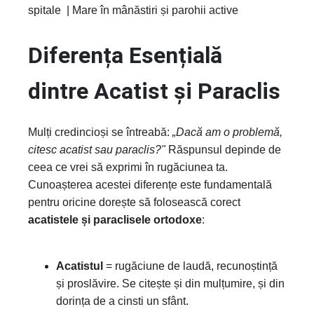
spitale | Mare în mânăstiri și parohii active
Diferența Esențială
dintre Acatist și Paraclis
Mulți credincioși se întreabă:
„Dacă am o problemă,
citesc acatist sau paraclis?"
Răspunsul depinde de
ceea ce vrei să exprimi în rugăciunea ta.
Cunoașterea acestei diferențe este fundamentală
pentru oricine dorește să folosească corect
acatistele și paraclisele ortodoxe
:
Acatistul
= rugăciune de laudă, recunoștință
și proslăvire. Se citește și din mulțumire, și din
dorința de a cinsti un sfânt.