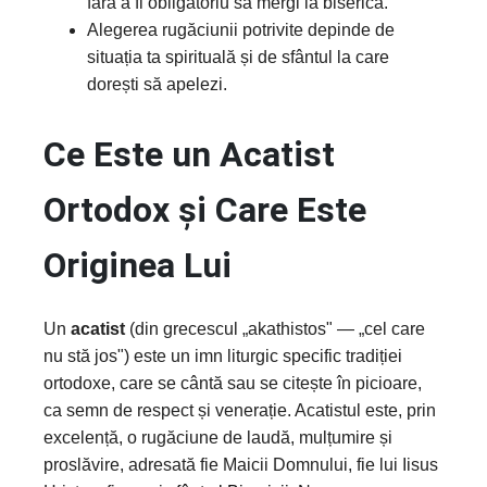
fără a fi obligatoriu să mergi la biserică.
Alegerea rugăciunii potrivite depinde de
situația ta spirituală și de sfântul la care
dorești să apelezi.
Ce Este un Acatist
Ortodox și Care Este
Originea Lui
Un
acatist
(din grecescul „akathistos" — „cel care
nu stă jos") este un imn liturgic specific tradiției
ortodoxe, care se cântă sau se citește în picioare,
ca semn de respect și venerație. Acatistul este, prin
excelență, o rugăciune de laudă, mulțumire și
proslăvire, adresată fie Maicii Domnului, fie lui Iisus