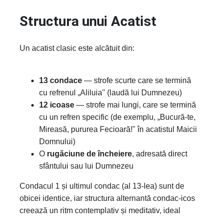
Structura unui Acatist
Un acatist clasic este alcătuit din:
13 condace
— strofe scurte care se termină
cu refrenul „Aliluia" (laudă lui Dumnezeu)
12 icoase
— strofe mai lungi, care se termină
cu un refren specific (de exemplu, „Bucură-te,
Mireasă, pururea Fecioară!" în acatistul Maicii
Domnului)
O
rugăciune de încheiere
, adresată direct
sfântului sau lui Dumnezeu
Condacul 1 și ultimul condac (al 13-lea) sunt de
obicei identice, iar structura alternantă condac-icos
creează un ritm contemplativ și meditativ, ideal