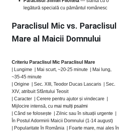
Paraclisul Sfintei Filofteia
— sfântă cu o
legătură specială cu pământul românesc
Paraclisul Mic vs. Paraclisul
Mare al Maicii Domnului
Criteriu
Paraclisul Mic
Paraclisul Mare
| Lungime | Mai scurt, ~20-25 minute | Mai lung,
~35-45 minute
| Origine | Sec. XIII, Teodor Ducas Lascaris | Sec.
XIV, atribuit Sfântului Teosit
| Caracter | Cerere pentru ajutor și vindecare |
Mijlocire intensă, cu
mai mulți psalmi
| Când se folosește | Zilnic sau în situații urgente |
În Postul Adormirii Maicii Domnului (1-14 august)
| Popularitate în România | Foarte mare, mai ales în