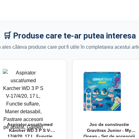
🛒 Produse care te-ar putea interesa
ales câteva produse care pot fi utile în completarea acestui arti
Aspirator uscat/umed
Joc de constructie
Karcher WD 3 P S V-
Gravitrax Junior - My
17/4/20, 17 L, Functie
Ocean - Set de accesorii