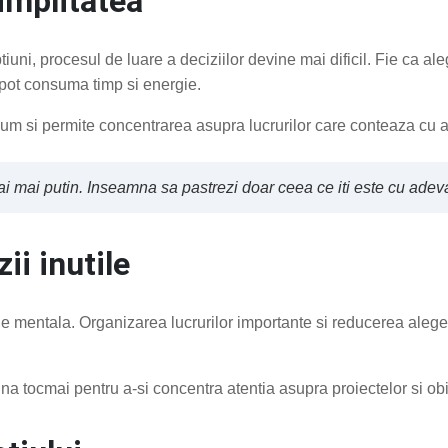
implitatea
uni, procesul de luare a deciziilor devine mai dificil. Fie ca al
 pot consuma timp si energie.
um si permite concentrarea asupra lucrurilor care conteaza cu 
 mai putin. Inseamna sa pastrezi doar ceea ce iti este cu adevar
ii inutile
mentala. Organizarea lucrurilor importante si reducerea alegeri
ina tocmai pentru a-si concentra atentia asupra proiectelor si ob