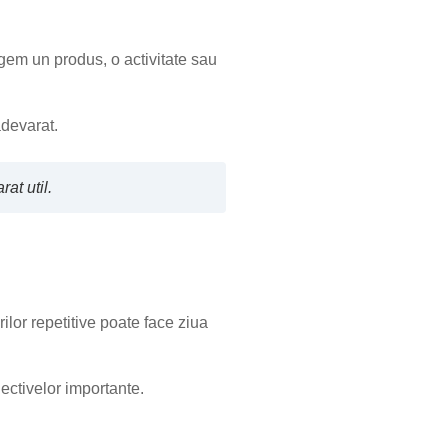
egem un produs, o activitate sau
adevarat.
at util.
lor repetitive poate face ziua
iectivelor importante.