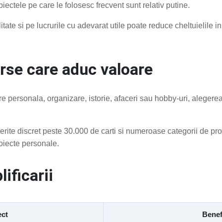
ctele pe care le folosesc frecvent sunt relativ putine.
te si pe lucrurile cu adevarat utile poate reduce cheltuielile inu
rse care aduc valoare
are personala, organizare, istorie, afaceri sau hobby-uri, aleger
erite discret peste 30.000 de carti si numeroase categorii de pro
oiecte personale.
ificarii
ct
Benef