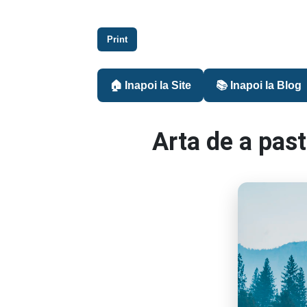
Print
🏠 Inapoi la Site
📚 Inapoi la Blog
Arta de a past