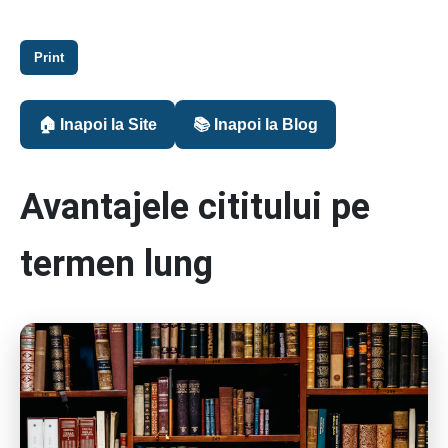
Print
🏠 Inapoi la Site
📚 Inapoi la Blog
Avantajele cititului pe
termen lung