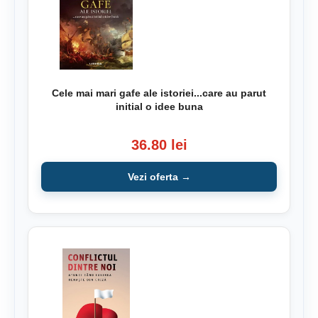
Cele mai mari gafe ale istoriei...care au parut
initial o idee buna
36.80 lei
Vezi oferta →