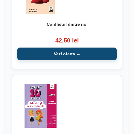
Conflictul dintre noi
42.50 lei
Vezi oferta →