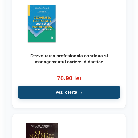
Dezvoltarea profesionala continua si
managementul carierei didactice
70.90 lei
Vezi oferta →