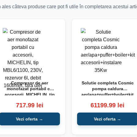
ales câteva produse care pot fi utile în completarea acestui arti
Compresor de aer
Solutie completa Cosmic
monofazat portabil cu
pompa caldura
accesorii, MICHELIN, tip
aer/apa+puffer+boiler+kit
MBL6/1100, 230V,
accesorii+instalare 35Kw
717.99 lei
61199.99 lei
rezervor 6l, debit
160l/min, fara ulei
Vezi oferta →
Vezi oferta →