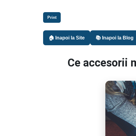
Print
🏠 Inapoi la Site
📚 Inapoi la Blog
Ce accesorii m