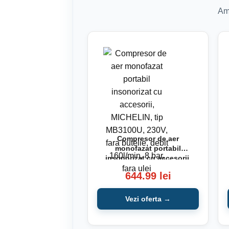
Am 
Compresor de aer
monofazat portabil
insonorizat cu accesorii,
MICHELIN, tip MB3100U,
644.99 lei
230V, fara butelie, debit
160l/min, 8 bar, fara ulei
Vezi oferta →