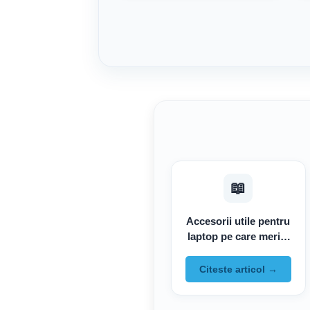
📖
Accesorii utile pentru
laptop pe care merita
sa le ai
Citeste articol →