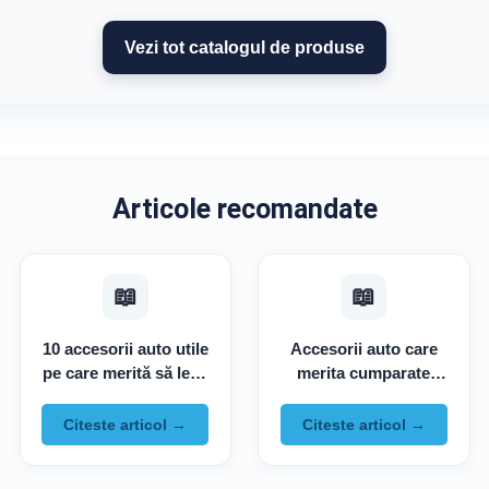
Vezi tot catalogul de produse
Articole recomandate
📖
📖
10 accesorii auto utile
Accesorii auto care
pe care merită să le ai
merita cumparate
în mașină în orice
inainte sa ai nevoie de
anotimp
ele
Citeste articol →
Citeste articol →