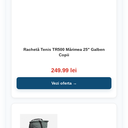
Rachetă Tenis TR500 Mărimea 25" Galben
Copii
249.99 lei
Vezi oferta →