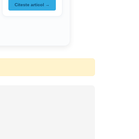
mai lungi
Citeste articol →