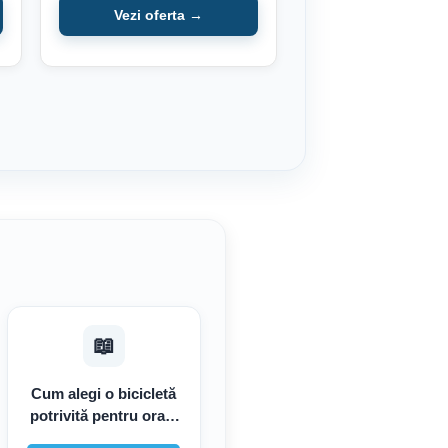
Vezi oferta →
📖
Cum alegi o bicicletă
potrivită pentru oraș,
plimbări sau trasee