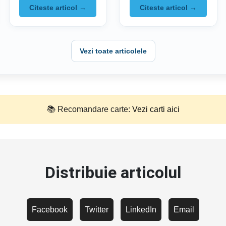
sa fii atent
Citeste articol →
Citeste articol →
Vezi toate articolele
📚 Recomandare carte:
Vezi carti aici
Distribuie articolul
Facebook
Twitter
LinkedIn
Email