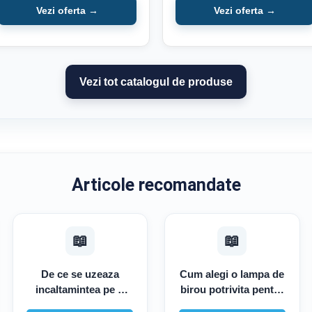
Vezi oferta →
Vezi oferta →
Vezi tot catalogul de produse
Articole recomandate
📖
📖
De ce se uzeaza
Cum alegi o lampa de
incaltamintea pe o
birou potrivita pentru
parte si cand ar trebui
studiu si lucru