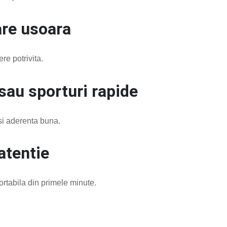
are usoara
re potrivita.
 sau sporturi rapide
 si aderenta buna.
atentie
ortabila din primele minute.