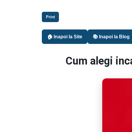
Print
🏠 Inapoi la Site
📚 Inapoi la Blog
Cum alegi inc