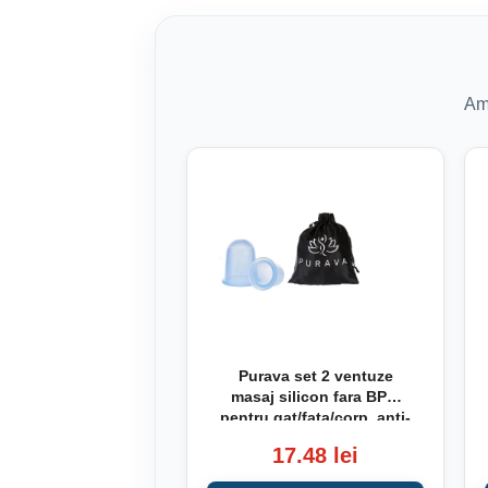
Am 
Purava set 2 ventuze
masaj silicon fara BPA,
pentru gat/fata/corp, anti-
celulita, dureri de spate,
17.48 lei
stimulare circulatie -
Verificat A · Re-Bloom