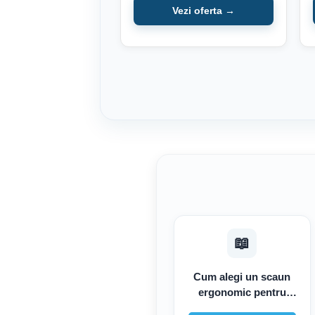
Vezi oferta →
📖
Cum alegi un scaun
ergonomic pentru
birou și de ce poate