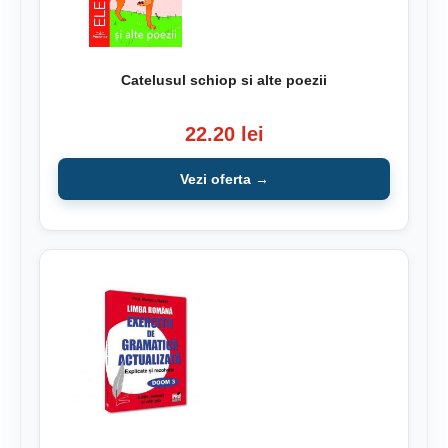
Catelusul schiop si alte poezii
22.20 lei
Vezi oferta →