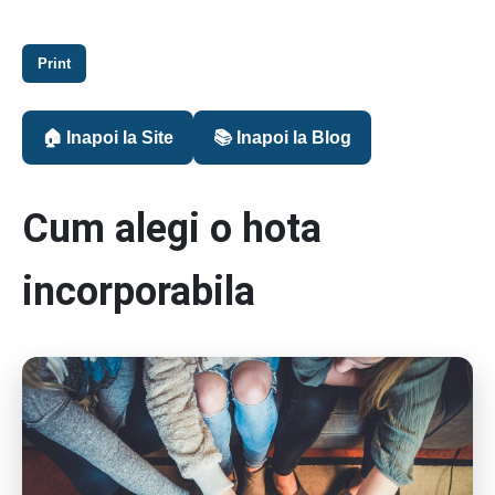
Print
🏠 Inapoi la Site
📚 Inapoi la Blog
Cum alegi o hota
incorporabila