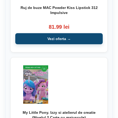
Ruj de buze MAC Powder Kiss Lipstick 312
Impulsive
81.99 lei
Vezi oferta →
My Little Pony. Izzy si atelierul de creatie
(Nivelul 2 Carte cu majuscule)