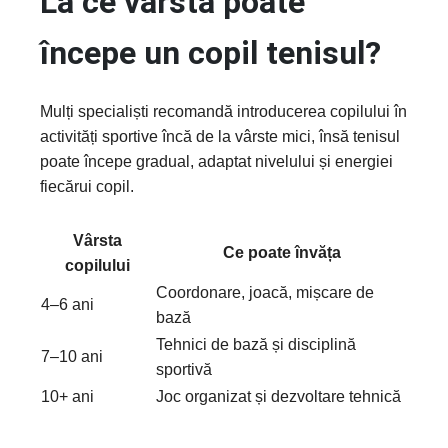
La ce vârstă poate
începe un copil tenisul?
Mulți specialiști recomandă introducerea copilului în
activități sportive încă de la vârste mici, însă tenisul
poate începe gradual, adaptat nivelului și energiei
fiecărui copil.
Vârsta
Ce poate învăța
copilului
Coordonare, joacă, mișcare de
4–6 ani
bază
Tehnici de bază și disciplină
7–10 ani
sportivă
10+ ani
Joc organizat și dezvoltare tehnică