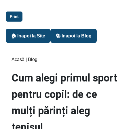
Print
🏠 Inapoi la Site
📚 Inapoi la Blog
Acasă
|
Blog
Cum alegi primul sport
pentru copil: de ce
mulți părinți aleg
tenisul