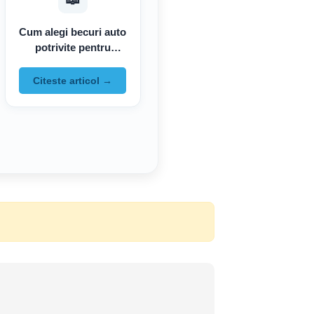
Cum alegi becuri auto
potrivite pentru
masina
Citeste articol →