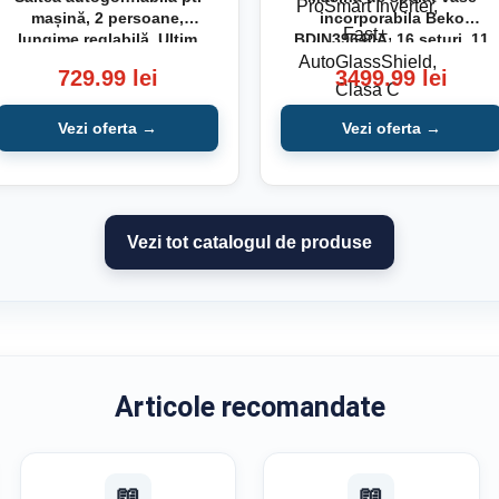
mașină, 2 persoane,
incorporabila Beko
lungime reglabilă, Ultim
BDIN39640A, 16 seturi, 11
comfort
programe, Motor
729.99 lei
3499.99 lei
ProSmart Inverter, Fast+,
AutoGlassShield, Clasa C
Vezi oferta →
Vezi oferta →
Vezi tot catalogul de produse
Articole recomandate
📖
📖