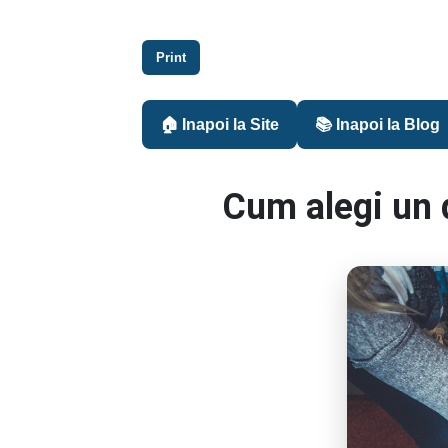
Print
🏠 Inapoi la Site
📚 Inapoi la Blog
Cum alegi un 