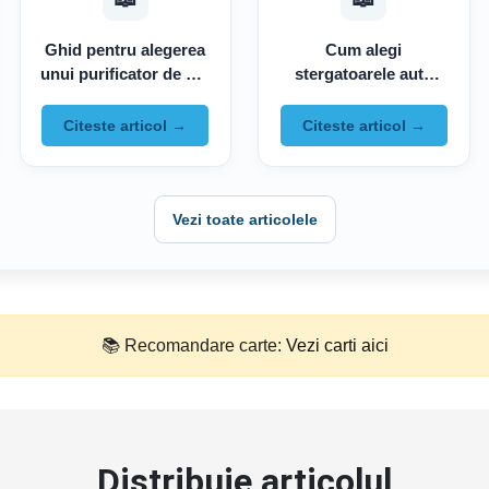
Ghid pentru alegerea
Cum alegi
unui purificator de aer
stergatoarele auto
auto
potrivite
Citeste articol →
Citeste articol →
Vezi toate articolele
📚 Recomandare carte:
Vezi carti aici
Distribuie articolul