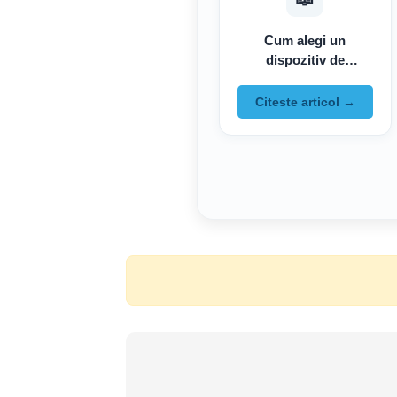
Cum alegi un
dispozitiv de
localizare GPS
Citeste articol →