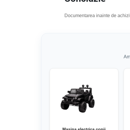
Documentarea inainte de achiziti
Am 
Masina electrica copii