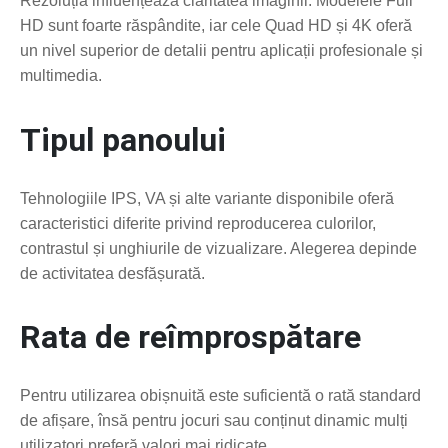
Rezoluția influențează claritatea imaginii. Modelele Full
HD sunt foarte răspândite, iar cele Quad HD și 4K oferă
un nivel superior de detalii pentru aplicații profesionale și
multimedia.
Tipul panoului
Tehnologiile IPS, VA și alte variante disponibile oferă
caracteristici diferite privind reproducerea culorilor,
contrastul și unghiurile de vizualizare. Alegerea depinde
de activitatea desfășurată.
Rata de reîmprospătare
Pentru utilizarea obișnuită este suficientă o rată standard
de afișare, însă pentru jocuri sau conținut dinamic mulți
utilizatori preferă valori mai ridicate.