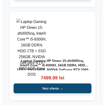
Laptop Gaming HP Omen 15-dh0005nq,
Intel® Core™ i5-9300H, 16GB DDR4, HDD
1TB + SSD 256GB, NVIDIA GeForce RTX 2060
6GB, Free DOS
7499.99 lei
Vezi oferta →