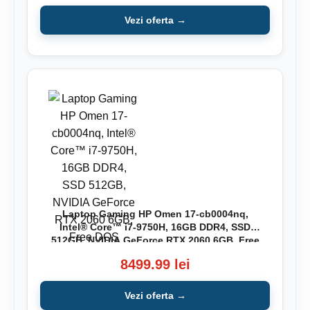
Vezi oferta →
Laptop Gaming HP Omen 17-cb0004nq,
Intel® Core™ i7-9750H, 16GB DDR4, SSD
512GB, NVIDIA GeForce RTX 2060 6GB, Free
DOS
8499.99 lei
Vezi oferta →