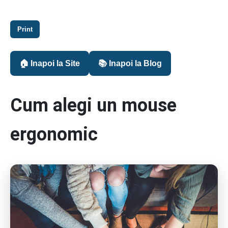
Print
🏠 Inapoi la Site
📚 Inapoi la Blog
Cum alegi un mouse
ergonomic