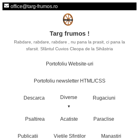
office@targ-frumos.ro
Targ frumos !
Rabdare, rabdare, rabdare , nu pana la prasit, ci pana la
sfarsit. Sfântul Cuvios Cleopa de la Sihăstria
Portofoliu Website-uri
Portofoliu newsletter HTML/CSS
Diverse
Descarca
Rugaciuni
Psaltirea
Acatiste
Paraclise
Publicatii
Vietile Sfintilor
Manastiri