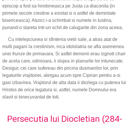
episcop a fost sa hirotoneasca pe Justa ca diaconita (in
primele secole crestine a existat si o astfel de demintate
bisericeasca). Atunci i-a schimbat si numele in Iustina,
punand-o stareta intr-un schit de calugarite din zona aceea.
Cu intelepciunea si sfintenia vietii sale, a atras atat de
multi pagani la crestinism, inca idololatria se afla asemenea
unei frunze de primavara. Si astfel demonii erau izgnoti chair
de acela care, odinioara, ii slujea in planurile lor intunecate.
Desigur, cei care sufereau din pricina dusmanilor lor, prin
legaturile vrajitoriei, alergau acum spre Ciprian pentru a-si
gasi izbavirea. Vrajitorul de alta data ii dezlega cu puterea lui
Hristos de orice legatura si, astfel, numele Domnului era
slavit si binecuvantat de toti.
Persecutia lui Diocletian (284-