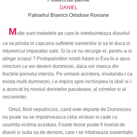
DANIEL
Patriarhul Bisericii Ortodoxe Romane
M
ulte sunt metodele pe care le intrebuinteaza diavolul
ca sa prinda in capcana sufletele oamenilor si sa le duca in
intunericul imparatiei sale. Si la ce nu recurge el, pentru a-si
atinge scopul ? Protoparintilor nostri Adam si Eva le-a spus
minciuni ca vor deveni dumnezei, daca vor manca din
fructele pomului interzis. Pe urmasii acestora, invatandu-i ca
exista multi dumnezei, i-a impins spre inchinarea la idoli si i-
a aruncat inj noroiul dorintelor pacatoase, al crimelor si al
necuviintei.
Omul, fiind neputincios, cand este departe de Dumnezeu
nu poate sa se impotriveasca celui viclean si cade cu
usurinta victima acestuia. Foarte lesne poate fi inselat de
diavol si suita sa de demoni, care i se infatiseaza oastentativ