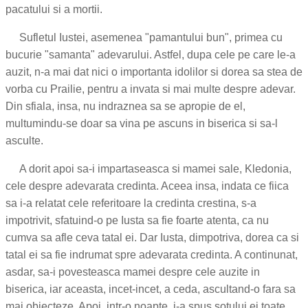
pacatului si a mortii.
Sufletul Iustei, asemenea "pamantului bun", primea cu
bucurie "samanta" adevarului. Astfel, dupa cele pe care le-a
auzit, n-a mai dat nici o importanta idolilor si dorea sa stea de
vorba cu Prailie, pentru a invata si mai multe despre adevar.
Din sfiala, insa, nu indraznea sa se apropie de el,
multumindu-se doar sa vina pe ascuns in biserica si sa-l
asculte.
A dorit apoi sa-i impartaseasca si mamei sale, Kledonia,
cele despre adevarata credinta. Aceea insa, indata ce fiica
sa i-a relatat cele referitoare la credinta crestina, s-a
impotrivit, sfatuind-o pe Iusta sa fie foarte atenta, ca nu
cumva sa afle ceva tatal ei. Dar Iusta, dimpotriva, dorea ca si
tatal ei sa fie indrumat spre adevarata credinta. A continunat,
asdar, sa-i povesteasca mamei despre cele auzite in
biserica, iar aceasta, incet-incet, a ceda, ascultand-o fara sa
mai obiecteze. Apoi, intr-o noapte, i-a spus sotului ei toate