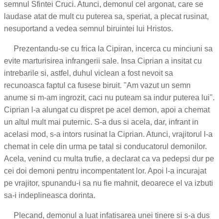
semnul Sfintei Cruci. Atunci, demonul cel argonat, care se
laudase atat de mult cu puterea sa, speriat, a plecat rusinat,
nesuportand a vedea semnul biruintei lui Hristos.
Prezentandu-se cu frica la Cipiran, incerca cu minciuni sa
evite marturisirea infrangerii sale. Insa Ciprian a insitat cu
intrebarile si, astfel, duhul viclean a fost nevoit sa
recunoasca faptul ca fusese biruit. "Am vazut un semn
anume si m-am ingrozit, caci nu puteam sa indur puterea lui".
Ciprian l-a alungat cu dispret pe acel demon, apoi a chemat
un altul mult mai puternic. S-a dus si acela, dar, infrant in
acelasi mod, s-a intors rusinat la Ciprian. Atunci, vrajitorul l-a
chemat in cele din urma pe tatal si conducatorul demonilor.
Acela, venind cu multa trufie, a declarat ca va pedepsi dur pe
cei doi demoni pentru incompentatent lor. Apoi l-a incurajat
pe vrajitor, spunandu-i sa nu fie mahnit, deoarece el va izbuti
sa-i indeplineasca dorinta.
Plecand, demonul a luat infatisarea unei tinere si s-a dus