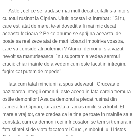
Astfel, cel ce se laudase mai mult decat ceilalti s-a intors
cu totul rusinat la Ciprian. Uluit, acesta l-a intrebat : "Si tu,
care esti atat de mare, te-ai dovedit a fi mai mic decat
aceasta fecioara ? Pe ce anume se sprijina aceasta, de
poate sa realizeze atat de mari izbanzi impotriva voastra,
care va considerati puternici ? Atunci, demonul s-a vazut
nevoit sa marturiseasca: "nu suportam a vedea semnul
crucii; chiar inainte de a vedem cum este facut in intregim,
fugim cat putem de repede".
Iata cum tatal minciunii a spus adevarul ! Cruceaa e
pazitoarea intregii omeniri, este aceea in fata careia tremura
ostile demonilor ! Asa ca demonul a plecat rusinat din
camera lui Ciprian, iar acesta a ramas umilit si zdrobit. El,
marele vrajitor, care credea ca le tine pe toate in mainile sale,
constata cum ca demonii cei infricosatori se tem si tremura in
fata sfintei si de viata facatoarei Cruci, simbolul lui Hristos