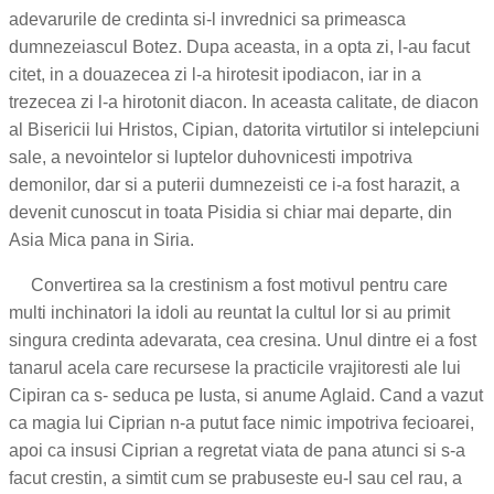
adevarurile de credinta si-l invrednici sa primeasca
dumnezeiascul Botez. Dupa aceasta, in a opta zi, l-au facut
citet, in a douazecea zi l-a hirotesit ipodiacon, iar in a
trezecea zi l-a hirotonit diacon. In aceasta calitate, de diacon
al Bisericii lui Hristos, Cipian, datorita virtutilor si intelepciuni
sale, a nevointelor si luptelor duhovnicesti impotriva
demonilor, dar si a puterii dumnezeisti ce i-a fost harazit, a
devenit cunoscut in toata Pisidia si chiar mai departe, din
Asia Mica pana in Siria.
Convertirea sa la crestinism a fost motivul pentru care
multi inchinatori la idoli au reuntat la cultul lor si au primit
singura credinta adevarata, cea cresina. Unul dintre ei a fost
tanarul acela care recursese la practicile vrajitoresti ale lui
Cipiran ca s- seduca pe Iusta, si anume Aglaid. Cand a vazut
ca magia lui Ciprian n-a putut face nimic impotriva fecioarei,
apoi ca insusi Ciprian a regretat viata de pana atunci si s-a
facut crestin, a simtit cum se prabuseste eu-l sau cel rau, a