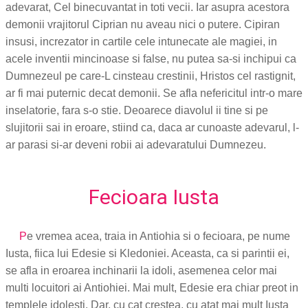
adevarat, Cel binecuvantat in toti vecii. Iar asupra acestora
demonii vrajitorul Ciprian nu aveau nici o putere. Cipiran
insusi, increzator in cartile cele intunecate ale magiei, in
acele inventii mincinoase si false, nu putea sa-si inchipui ca
Dumnezeul pe care-L cinsteau crestinii, Hristos cel rastignit,
ar fi mai puternic decat demonii. Se afla nefericitul intr-o mare
inselatorie, fara s-o stie. Deoarece diavolul ii tine si pe
slujitorii sai in eroare, stiind ca, daca ar cunoaste adevarul, l-
ar parasi si-ar deveni robii ai adevaratului Dumnezeu.
Fecioara Iusta
P
e vremea acea, traia in Antiohia si o fecioara, pe nume
Iusta, fiica lui Edesie si Kledoniei. Aceasta, ca si parintii ei,
se afla in eroarea inchinarii la idoli, asemenea celor mai
multi locuitori ai Antiohiei. Mai mult, Edesie era chiar preot in
templele idolesti. Dar, cu cat crestea, cu atat mai mult Iusta