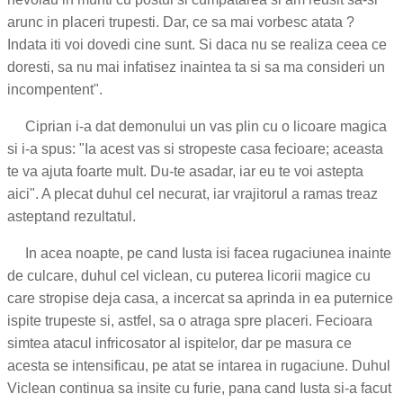
arunc in placeri trupesti. Dar, ce sa mai vorbesc atata ?
Indata iti voi dovedi cine sunt. Si daca nu se realiza ceea ce
doresti, sa nu mai infatisez inaintea ta si sa ma consideri un
incompentent".
Ciprian i-a dat demonului un vas plin cu o licoare magica
si i-a spus: "Ia acest vas si stropeste casa fecioare; aceasta
te va ajuta foarte mult. Du-te asadar, iar eu te voi astepta
aici". A plecat duhul cel necurat, iar vrajitorul a ramas treaz
asteptand rezultatul.
In acea noapte, pe cand Iusta isi facea rugaciunea inainte
de culcare, duhul cel viclean, cu puterea licorii magice cu
care stropise deja casa, a incercat sa aprinda in ea puternice
ispite trupeste si, astfel, sa o atraga spre placeri. Fecioara
simtea atacul infricosator al ispitelor, dar pe masura ce
acesta se intensificau, pe atat se intarea in rugaciune. Duhul
Viclean continua sa insite cu furie, pana cand Iusta si-a facut