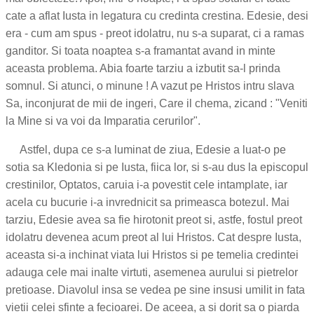
cate a aflat Iusta in legatura cu credinta crestina. Edesie, desi
era - cum am spus - preot idolatru, nu s-a suparat, ci a ramas
ganditor. Si toata noaptea s-a framantat avand in minte
aceasta problema. Abia foarte tarziu a izbutit sa-l prinda
somnul. Si atunci, o minune ! A vazut pe Hristos intru slava
Sa, inconjurat de mii de ingeri, Care il chema, zicand : "Veniti
la Mine si va voi da Imparatia cerurilor".
Astfel, dupa ce s-a luminat de ziua, Edesie a luat-o pe
sotia sa Kledonia si pe Iusta, fiica lor, si s-au dus la episcopul
crestinilor, Optatos, caruia i-a povestit cele intamplate, iar
acela cu bucurie i-a invrednicit sa primeasca botezul. Mai
tarziu, Edesie avea sa fie hirotonit preot si, astfe, fostul preot
idolatru devenea acum preot al lui Hristos. Cat despre Iusta,
aceasta si-a inchinat viata lui Hristos si pe temelia credintei
adauga cele mai inalte virtuti, asemenea aurului si pietrelor
pretioase. Diavolul insa se vedea pe sine insusi umilit in fata
vietii celei sfinte a fecioarei. De aceea, a si dorit sa o piarda