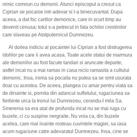
nimic comnun cu demonii. Atunci episcopul a crezut ca
Ciprian se pocaise intr-adevar si l-a binecuvantat. Dupa
aceea, a dat foc cartilor demonice, care in scurt timp au
devenit cenusa; totul s-a petrecut in fata ochilor crestinilor
care slaveau pe Atotputernicul Dumnezeu.
Al doilea indiciu al pocaintei lui Ciprian a fost distrugerea
idolilor pe care ii avea acasa. Toate acele statui de marmura
ale demonilor au fost facute tandari si aruncate departe,
astfel incat nu a mai ramas in casa nicio ramasita a cultului
demonic. Insa, inima sa pocaita nu putea sa se simt usurata
doar cu acestea. De aceea, plangea cu amar pentru viata sa
de dinainte si, pornita din adancul sufletului, rugaciunea sa
fierbinte urca la tronul lui Dumnezeu, cerandu-I mila Sa.
Smerenia sa era atat de profunda incat nu se mai ruga cu
buzele, ci cu suspine nergraite. Nu voia ca, din buzele
acelea, care mai inainte rosteau cuvintele magiei, sa iasa
acum rugaciune catre adevaratul Dumnezeu. Insa, cine se