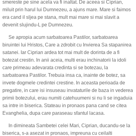
smereste pe sine acela va fi inaltat. De aceea si Ciprian,
miluit prin harul lui Dumnezeu, a ajuns mare. Mare si faimos
era cand il sljea pe stana, mult mai mare si mai slavit a
devenit slujindu-L pe Dumnezeu.
Se apropia acum sarbatoarea Pastilor, sarbatoarea
biruintei lui Hristos, Care a zdrobit cu Invierea Sa stapanirea
satanei. Iar Ciprian ardea tot mai mult de dorinta de a fi
botezat crestin. In anii aceia, multi erau inchinatorii la idoli
care primeau adevarata credinta si se botezau, la
sarbatoarea Pastilor. Trebuia insa ca, inainte de botez, sa
invete dogmele credintei crestine. In aceasta perioada de
pregatire, in care isi insuseau invataturile de baza in vederea
primii botezului, erau numiti catehuumeni si nu li se ingaduia
sa intre in biserica. Stateau in pronaos pana cand se citea
Evanghelia, dupa care paraseau sfantul lacasa.
In dimineata Sambetei celei Mari, Ciprian, ducandu-se la
biserica, s-a asezat in pronaos, impreuna cu ceilalti