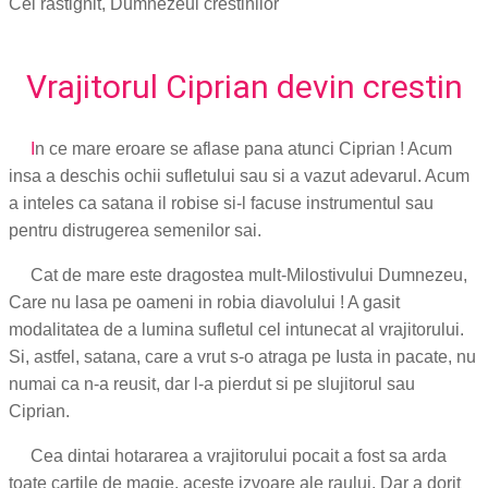
Cel rastignit, Dumnezeul crestinilor
Vrajitorul Ciprian devin crestin
I
n ce mare eroare se aflase pana atunci Ciprian ! Acum
insa a deschis ochii sufletului sau si a vazut adevarul. Acum
a inteles ca satana il robise si-l facuse instrumentul sau
pentru distrugerea semenilor sai.
Cat de mare este dragostea mult-Milostivului Dumnezeu,
Care nu lasa pe oameni in robia diavolului ! A gasit
modalitatea de a lumina sufletul cel intunecat al vrajitorului.
Si, astfel, satana, care a vrut s-o atraga pe Iusta in pacate, nu
numai ca n-a reusit, dar l-a pierdut si pe slujitorul sau
Ciprian.
Cea dintai hotararea a vrajitorului pocait a fost sa arda
toate cartile de magie, aceste izvoare ale raului. Dar a dorit