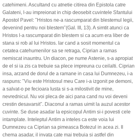
catehimeni. Ascultand cu atnetie citirea din Epistola catre
Galateni, l-au impreionat in chip deosebit cuvintele Sfantului
Apostol Pavel: "Hristos ne-a rascumparat din blestemul legii,
devenind pentru noi blestem"(Gal. III, 13). A simtit atunci ca
Hristos l-a rascumparat din blestem si ca acum era liber de
stana si rob al lui Hristos. Iar cand a sosit momentul ca
cetatea catehumenilor sa se retraga, Ciprian a ramas
nemiscat inauntru. Un diacon, pe nume Astenie, s-a apropiat
de el si ia zis ca trebuie sa plece impreuna cu ceilalti. Ciprian
insa, arzand de dorul de a ramane in casa lui Dumnezeu, i-a
raspuns: "Viu este Hristosul meu Care i-a izgonit pe demoni,
a salvat-o pe fecioara Iusta si s-a milostivit de mine,
nevrednicul. Nu voi pleca de aici pana cand nu voi deveni
crestin desavarsit". Diaconul a ramas uimit la auzul acestor
cuvinte. Se duse asadar la epsicopul Antim si-i povesti cele
intamplate. Inteleptul Antim a inteles ca este voia lui
Dumnezeu ca Ciprian sa pimeasca Botezul in acea zi. Il
chema asadar, il invata cate mai trebuia si astfel din