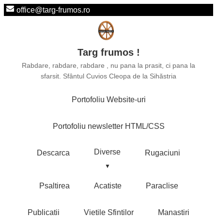
office@targ-frumos.ro
Targ frumos !
Rabdare, rabdare, rabdare , nu pana la prasit, ci pana la
sfarsit. Sfântul Cuvios Cleopa de la Sihăstria
Portofoliu Website-uri
Portofoliu newsletter HTML/CSS
Diverse
Descarca
Rugaciuni
Psaltirea
Acatiste
Paraclise
Publicatii
Vietile Sfintilor
Manastiri