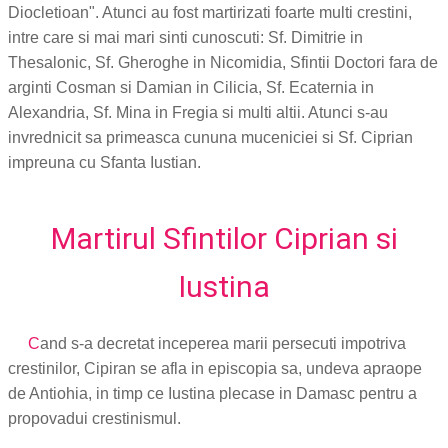
Diocletioan". Atunci au fost martirizati foarte multi crestini,
intre care si mai mari sinti cunoscuti: Sf. Dimitrie in
Thesalonic, Sf. Gheroghe in Nicomidia, Sfintii Doctori fara de
arginti Cosman si Damian in Cilicia, Sf. Ecaternia in
Alexandria, Sf. Mina in Fregia si multi altii. Atunci s-au
invrednicit sa primeasca cununa muceniciei si Sf. Ciprian
impreuna cu Sfanta Iustian.
Martirul Sfintilor Ciprian si
Iustina
C
and s-a decretat inceperea marii persecuti impotriva
crestinilor, Cipiran se afla in episcopia sa, undeva apraope
de Antiohia, in timp ce Iustina plecase in Damasc pentru a
propovadui crestinismul.