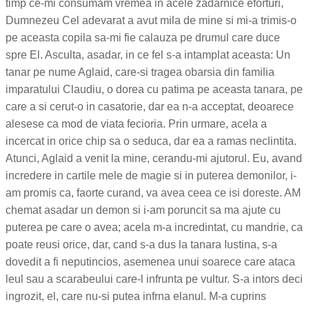
timp ce-mi consumam vremea in acele zadarnice eforturi,
Dumnezeu Cel adevarat a avut mila de mine si mi-a trimis-o
pe aceasta copila sa-mi fie calauza pe drumul care duce
spre El. Asculta, asadar, in ce fel s-a intamplat aceasta: Un
tanar pe nume Aglaid, care-si tragea obarsia din familia
imparatului Claudiu, o dorea cu patima pe aceasta tanara, pe
care a si cerut-o in casatorie, dar ea n-a acceptat, deoarece
alesese ca mod de viata fecioria. Prin urmare, acela a
incercat in orice chip sa o seduca, dar ea a ramas neclintita.
Atunci, Aglaid a venit la mine, cerandu-mi ajutorul. Eu, avand
incredere in cartile mele de magie si in puterea demonilor, i-
am promis ca, faorte curand, va avea ceea ce isi doreste. AM
chemat asadar un demon si i-am poruncit sa ma ajute cu
puterea pe care o avea; acela m-a incredintat, cu mandrie, ca
poate reusi orice, dar, cand s-a dus la tanara Iustina, s-a
dovedit a fi neputincios, asemenea unui soarece care ataca
leul sau a scarabeului care-l infrunta pe vultur. S-a intors deci
ingrozit, el, care nu-si putea infrna elanul. M-a cuprins