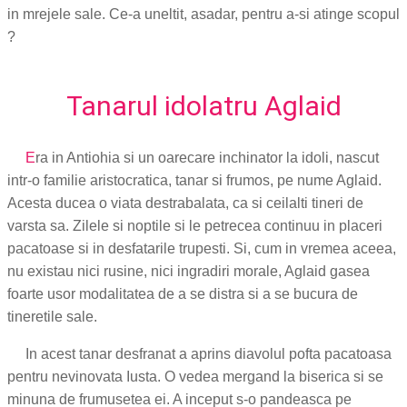
in mrejele sale. Ce-a uneltit, asadar, pentru a-si atinge scopul
?
Tanarul idolatru Aglaid
E
ra in Antiohia si un oarecare inchinator la idoli, nascut
intr-o familie aristocratica, tanar si frumos, pe nume Aglaid.
Acesta ducea o viata destrabalata, ca si ceilalti tineri de
varsta sa. Zilele si noptile si le petrecea continuu in placeri
pacatoase si in desfatarile trupesti. Si, cum in vremea aceea,
nu existau nici rusine, nici ingradiri morale, Aglaid gasea
foarte usor modalitatea de a se distra si a se bucura de
tineretile sale.
In acest tanar desfranat a aprins diavolul pofta pacatoasa
pentru nevinovata Iusta. O vedea mergand la biserica si se
minuna de frumusetea ei. A inceput s-o pandeasca pe