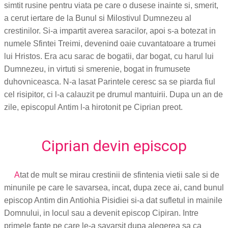
simtit rusine pentru viata pe care o dusese inainte si, smerit,
a cerut iertare de la Bunul si Milostivul Dumnezeu al
crestinilor. Si-a impartit averea saracilor, apoi s-a botezat in
numele Sfintei Treimi, devenind oaie cuvantatoare a trumei
lui Hristos. Era acu sarac de bogatii, dar bogat, cu harul lui
Dumnezeu, in virtuti si smerenie, bogat in frumusete
duhovniceasca. N-a lasat Parintele ceresc sa se piarda fiul
cel risipitor, ci l-a calauzit pe drumul mantuirii. Dupa un an de
zile, episcopul Antim l-a hirotonit pe Ciprian preot.
Ciprian devin episcop
A
tat de mult se mirau crestinii de sfintenia vietii sale si de
minunile pe care le savarsea, incat, dupa zece ai, cand bunul
episcop Antim din Antiohia Pisidiei si-a dat sufletul in mainile
Domnului, in locul sau a devenit episcop Cipiran. Intre
primele fapte pe care le-a savarsit dupa alegerea sa ca