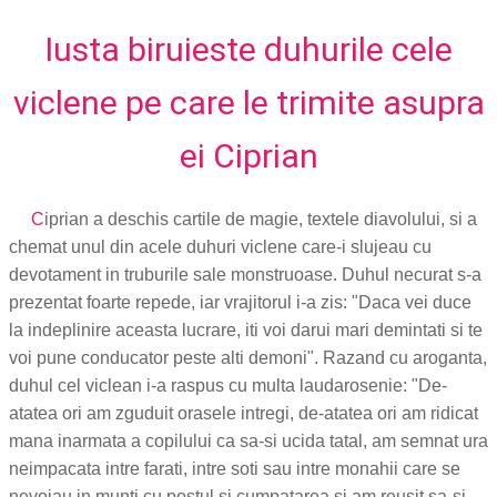
Iusta biruieste duhurile cele
viclene pe care le trimite asupra
ei Ciprian
C
iprian a deschis cartile de magie, textele diavolului, si a
chemat unul din acele duhuri viclene care-i slujeau cu
devotament in truburile sale monstruoase. Duhul necurat s-a
prezentat foarte repede, iar vrajitorul i-a zis: "Daca vei duce
la indeplinire aceasta lucrare, iti voi darui mari demintati si te
voi pune conducator peste alti demoni". Razand cu aroganta,
duhul cel viclean i-a raspus cu multa laudarosenie: "De-
atatea ori am zguduit orasele intregi, de-atatea ori am ridicat
mana inarmata a copilului ca sa-si ucida tatal, am semnat ura
neimpacata intre farati, intre soti sau intre monahii care se
nevoiau in munti cu postul si cumpatarea si am reusit sa-si