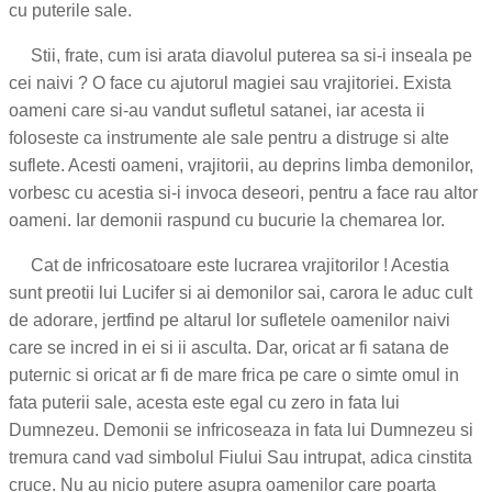
cu puterile sale.
Stii, frate, cum isi arata diavolul puterea sa si-i inseala pe
cei naivi ? O face cu ajutorul magiei sau vrajitoriei. Exista
oameni care si-au vandut sufletul satanei, iar acesta ii
foloseste ca instrumente ale sale pentru a distruge si alte
suflete. Acesti oameni, vrajitorii, au deprins limba demonilor,
vorbesc cu acestia si-i invoca deseori, pentru a face rau altor
oameni. Iar demonii raspund cu bucurie la chemarea lor.
Cat de infricosatoare este lucrarea vrajitorilor ! Acestia
sunt preotii lui Lucifer si ai demonilor sai, carora le aduc cult
de adorare, jertfind pe altarul lor sufletele oamenilor naivi
care se incred in ei si ii asculta. Dar, oricat ar fi satana de
puternic si oricat ar fi de mare frica pe care o simte omul in
fata puterii sale, acesta este egal cu zero in fata lui
Dumnezeu. Demonii se infricoseaza in fata lui Dumnezeu si
tremura cand vad simbolul Fiului Sau intrupat, adica cinstita
cruce. Nu au nicio putere asupra oamenilor care poarta