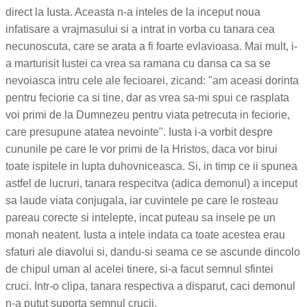
direct la Iusta. Aceasta n-a inteles de la inceput noua
infatisare a vrajmasului si a intrat in vorba cu tanara cea
necunoscuta, care se arata a fi foarte evlavioasa. Mai mult, i-
a marturisit Iustei ca vrea sa ramana cu dansa ca sa se
nevoiasca intru cele ale fecioarei, zicand: "am aceasi dorinta
pentru feciorie ca si tine, dar as vrea sa-mi spui ce rasplata
voi primi de la Dumnezeu pentru viata petrecuta in feciorie,
care presupune atatea nevointe". Iusta i-a vorbit despre
cununile pe care le vor primi de la Hristos, daca vor birui
toate ispitele in lupta duhovniceasca. Si, in timp ce ii spunea
astfel de lucruri, tanara respecitva (adica demonul) a inceput
sa laude viata conjugala, iar cuvintele pe care le rosteau
pareau corecte si intelepte, incat puteau sa insele pe un
monah neatent. Iusta a intele indata ca toate acestea erau
sfaturi ale diavolui si, dandu-si seama ce se ascunde dincolo
de chipul uman al acelei tinere, si-a facut semnul sfintei
cruci. Intr-o clipa, tanara respectiva a disparut, caci demonul
n-a putut suporta semnul crucii.