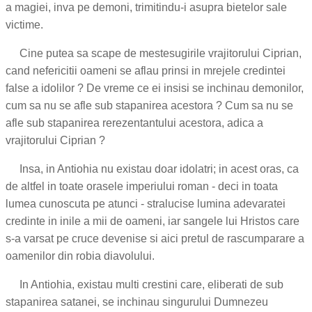
a magiei, inva pe demoni, trimitindu-i asupra bietelor sale
victime.
Cine putea sa scape de mestesugirile vrajitorului Ciprian,
cand nefericitii oameni se aflau prinsi in mrejele credintei
false a idolilor ? De vreme ce ei insisi se inchinau demonilor,
cum sa nu se afle sub stapanirea acestora ? Cum sa nu se
afle sub stapanirea rerezentantului acestora, adica a
vrajitorului Ciprian ?
Insa, in Antiohia nu existau doar idolatri; in acest oras, ca
de altfel in toate orasele imperiului roman - deci in toata
lumea cunoscuta pe atunci - stralucise lumina adevaratei
credinte in inile a mii de oameni, iar sangele lui Hristos care
s-a varsat pe cruce devenise si aici pretul de rascumparare a
oamenilor din robia diavolului.
In Antiohia, existau multi crestini care, eliberati de sub
stapanirea satanei, se inchinau singurului Dumnezeu