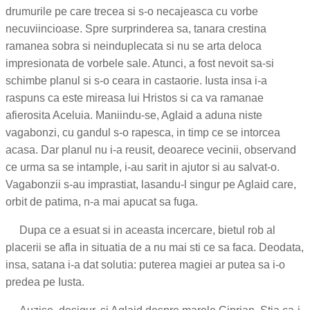
drumurile pe care trecea si s-o necajeasca cu vorbe
necuviincioase. Spre surprinderea sa, tanara crestina
ramanea sobra si neinduplecata si nu se arta deloca
impresionata de vorbele sale. Atunci, a fost nevoit sa-si
schimbe planul si s-o ceara in castaorie. Iusta insa i-a
raspuns ca este mireasa lui Hristos si ca va ramanae
afierosita Aceluia. Maniindu-se, Aglaid a aduna niste
vagabonzi, cu gandul s-o rapesca, in timp ce se intorcea
acasa. Dar planul nu i-a reusit, deoarece vecinii, observand
ce urma sa se intample, i-au sarit in ajutor si au salvat-o.
Vagabonzii s-au imprastiat, lasandu-l singur pe Aglaid care,
orbit de patima, n-a mai apucat sa fuga.
Dupa ce a esuat si in aceasta incercare, bietul rob al
placerii se afla in situatia de a nu mai sti ce sa faca. Deodata,
insa, satana i-a dat solutia: puterea magiei ar putea sa i-o
predea pe Iusta.