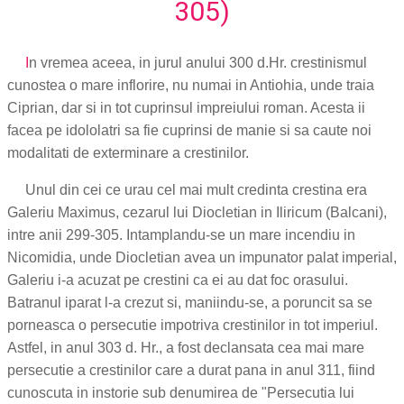
305)
I
n vremea aceea, in jurul anului 300 d.Hr. crestinismul
cunostea o mare inflorire, nu numai in Antiohia, unde traia
Ciprian, dar si in tot cuprinsul impreiului roman. Acesta ii
facea pe idololatri sa fie cuprinsi de manie si sa caute noi
modalitati de exterminare a crestinilor.
Unul din cei ce urau cel mai mult credinta crestina era
Galeriu Maximus, cezarul lui Diocletian in Iliricum (Balcani),
intre anii 299-305. Intamplandu-se un mare incendiu in
Nicomidia, unde Diocletian avea un impunator palat imperial,
Galeriu i-a acuzat pe crestini ca ei au dat foc orasului.
Batranul iparat l-a crezut si, maniindu-se, a poruncit sa se
porneasca o persecutie impotriva crestinilor in tot imperiul.
Astfel, in anul 303 d. Hr., a fost declansata cea mai mare
persecutie a crestinilor care a durat pana in anul 311, fiind
cunoscuta in instorie sub denumirea de "Persecutia lui