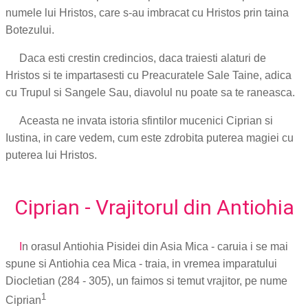
numele lui Hristos, care s-au imbracat cu Hristos prin taina
Botezului.
Daca esti crestin credincios, daca traiesti alaturi de
Hristos si te impartasesti cu Preacuratele Sale Taine, adica
cu Trupul si Sangele Sau, diavolul nu poate sa te raneasca.
Aceasta ne invata istoria sfintilor mucenici Ciprian si
Iustina, in care vedem, cum este zdrobita puterea magiei cu
puterea lui Hristos.
Ciprian - Vrajitorul din Antiohia
I
n orasul Antiohia Pisidei din Asia Mica - caruia i se mai
spune si Antiohia cea Mica - traia, in vremea imparatului
Diocletian (284 - 305), un faimos si temut vrajitor, pe nume
1
Ciprian