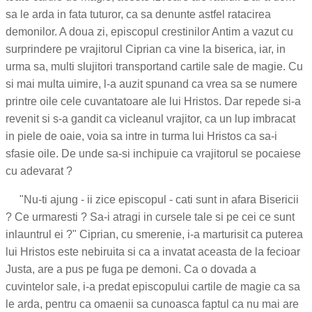
sa le arda in fata tuturor, ca sa denunte astfel ratacirea
demonilor. A doua zi, episcopul crestinilor Antim a vazut cu
surprindere pe vrajitorul Ciprian ca vine la biserica, iar, in
urma sa, multi slujitori transportand cartile sale de magie. Cu
si mai multa uimire, l-a auzit spunand ca vrea sa se numere
printre oile cele cuvantatoare ale lui Hristos. Dar repede si-a
revenit si s-a gandit ca vicleanul vrajitor, ca un lup imbracat
in piele de oaie, voia sa intre in turma lui Hristos ca sa-i
sfasie oile. De unde sa-si inchipuie ca vrajitorul se pocaiese
cu adevarat ?
"Nu-ti ajung - ii zice episcopul - cati sunt in afara Bisericii
? Ce urmaresti ? Sa-i atragi in cursele tale si pe cei ce sunt
inlauntrul ei ?" Ciprian, cu smerenie, i-a marturisit ca puterea
lui Hristos este nebiruita si ca a invatat aceasta de la fecioar
Justa, are a pus pe fuga pe demoni. Ca o dovada a
cuvintelor sale, i-a predat episcopului cartile de magie ca sa
le arda, pentru ca omaenii sa cunoasca faptul ca nu mai are