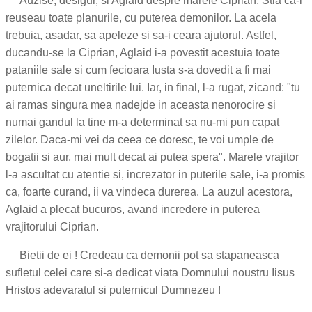
Auzise, desigur, si Aglaid despre marele Ciprian. Stia ca-i
reuseau toate planurile, cu puterea demonilor. La acela
trebuia, asadar, sa apeleze si sa-i ceara ajutorul. Astfel,
ducandu-se la Ciprian, Aglaid i-a povestit acestuia toate
pataniile sale si cum fecioara Iusta s-a dovedit a fi mai
puternica decat uneltirile lui. Iar, in final, l-a rugat, zicand: "tu
ai ramas singura mea nadejde in aceasta nenorocire si
numai gandul la tine m-a determinat sa nu-mi pun capat
zilelor. Daca-mi vei da ceea ce doresc, te voi umple de
bogatii si aur, mai mult decat ai putea spera". Marele vrajitor
l-a ascultat cu atentie si, increzator in puterile sale, i-a promis
ca, foarte curand, ii va vindeca durerea. La auzul acestora,
Aglaid a plecat bucuros, avand incredere in puterea
vrajitorului Ciprian.
Bietii de ei ! Credeau ca demonii pot sa stapaneasca
sufletul celei care si-a dedicat viata Domnului noustru Iisus
Hristos adevaratul si puternicul Dumnezeu !