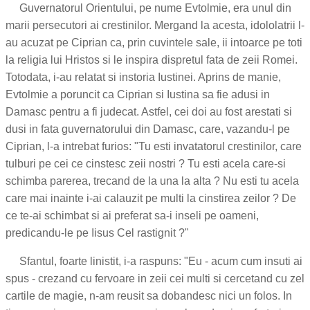
Guvernatorul Orientului, pe nume Evtolmie, era unul din
marii persecutori ai crestinilor. Mergand la acesta, idololatrii l-
au acuzat pe Ciprian ca, prin cuvintele sale, ii intoarce pe toti
la religia lui Hristos si le inspira dispretul fata de zeii Romei.
Totodata, i-au relatat si instoria Iustinei. Aprins de manie,
Evtolmie a poruncit ca Ciprian si Iustina sa fie adusi in
Damasc pentru a fi judecat. Astfel, cei doi au fost arestati si
dusi in fata guvernatorului din Damasc, care, vazandu-l pe
Ciprian, l-a intrebat furios: "Tu esti invatatorul crestinilor, care
tulburi pe cei ce cinstesc zeii nostri ? Tu esti acela care-si
schimba parerea, trecand de la una la alta ? Nu esti tu acela
care mai inainte i-ai calauzit pe multi la cinstirea zeilor ? De
ce te-ai schimbat si ai preferat sa-i inseli pe oameni,
predicandu-le pe Iisus Cel rastignit ?"
Sfantul, foarte linistit, i-a raspuns: "Eu - acum cum insuti ai
spus - crezand cu fervoare in zeii cei multi si cercetand cu zel
cartile de magie, n-am reusit sa dobandesc nici un folos. In