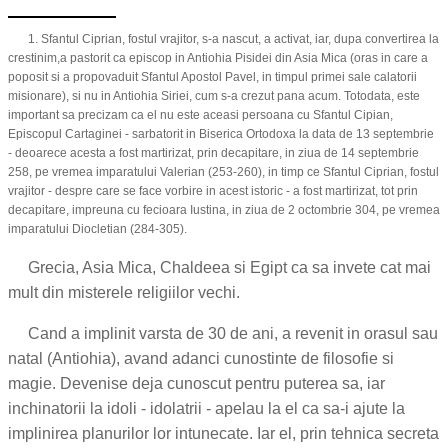
1. Sfantul Ciprian, fostul vrajitor, s-a nascut, a activat, iar, dupa convertirea la
crestinim,a pastorit ca episcop in Antiohia Pisidei din Asia Mica (oras in care a
poposit si a propovaduit Sfantul Apostol Pavel, in timpul primei sale calatorii
misionare), si nu in Antiohia Siriei, cum s-a crezut pana acum. Totodata, este
important sa precizam ca el nu este aceasi persoana cu Sfantul Cipian,
Episcopul Cartaginei - sarbatorit in Biserica Ortodoxa la data de 13 septembrie
- deoarece acesta a fost martirizat, prin decapitare, in ziua de 14 septembrie
258, pe vremea imparatului Valerian (253-260), in timp ce Sfantul Ciprian, fostul
vrajitor - despre care se face vorbire in acest istoric - a fost martirizat, tot prin
decapitare, impreuna cu fecioara Iustina, in ziua de 2 octombrie 304, pe vremea
imparatului Diocletian (284-305).
Grecia, Asia Mica, Chaldeea si Egipt ca sa invete cat mai
mult din misterele religiilor vechi.
Cand a implinit varsta de 30 de ani, a revenit in orasul sau
natal (Antiohia), avand adanci cunostinte de filosofie si
magie. Devenise deja cunoscut pentru puterea sa, iar
inchinatorii la idoli - idolatrii - apelau la el ca sa-i ajute la
implinirea planurilor lor intunecate. Iar el, prin tehnica secreta