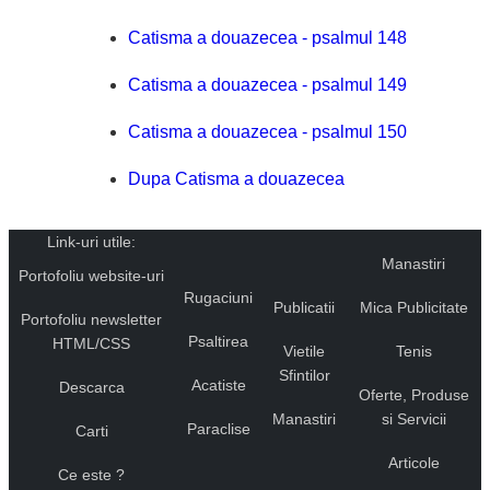
Catisma a douazecea - psalmul 148
Catisma a douazecea - psalmul 149
Catisma a douazecea - psalmul 150
Dupa Catisma a douazecea
Link-uri utile:
Manastiri
Portofoliu website-uri
Rugaciuni
Publicatii
Mica Publicitate
Portofoliu newsletter
Psaltirea
HTML/CSS
Vietile
Tenis
Sfintilor
Acatiste
Descarca
Oferte, Produse
Manastiri
si Servicii
Paraclise
Carti
Articole
Ce este ?