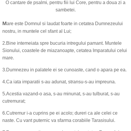
O cantare de psalmi, pentru fiii lui Core, pentru a doua zi a
sambetei.
M
are este Domnul si laudat foarte in cetatea Dumnezeului
nostru, in muntele cel sfant al Lui;
2.
Bine intemeiata spre bucuria intregului pamant. Muntele
Sionului, coastele de miazanoapte, cetatea Imparatului celui
mare.
3.
Dumnezeu in palatele ei se cunoaste, cand o apara pe ea.
4.
Ca iata imparatii s-au adunat, stransu-s-au impreuna.
5.
Acestia vazand-o asa, s-au minunat, s-au tulburat, s-au
cutremurat;
6.
Cutremur i-a cuprins pe ei acolo; dureri ca ale celei ce
naste. Cu vant puternic va sfarma corabiile Tarasisului.