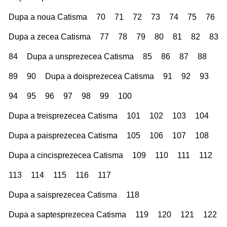
Dupa a noua Catisma
70
71
72
73
74
75
76
Dupa a zecea Catisma
77
78
79
80
81
82
83
84
Dupa a unsprezecea Catisma
85
86
87
88
89
90
Dupa a doisprezecea Catisma
91
92
93
94
95
96
97
98
99
100
Dupa a treisprezecea Catisma
101
102
103
104
Dupa a paisprezecea Catisma
105
106
107
108
Dupa a cincisprezecea Catisma
109
110
111
112
113
114
115
116
117
Dupa a saisprezecea Catisma
118
Dupa a saptesprezecea Catisma
119
120
121
122