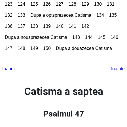
123
124
125
126
127
128
129
130
131
132
133
Dupa a optsprezecea Catisma
134
135
136
137
138
139
140
141
142
Dupa a nousprezecea Catisma
143
144
145
146
147
148
149
150
Dupa a douazecea Catisma
Inapoi
Inainte
Catisma a saptea
Psalmul 47