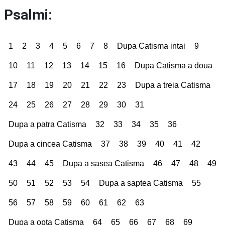
Psalmi:
1
2
3
4
5
6
7
8
Dupa Catisma intai
9
10
11
12
13
14
15
16
Dupa Catisma a doua
17
18
19
20
21
22
23
Dupa a treia Catisma
24
25
26
27
28
29
30
31
Dupa a patra Catisma
32
33
34
35
36
Dupa a cincea Catisma
37
38
39
40
41
42
43
44
45
Dupa a sasea Catisma
46
47
48
49
50
51
52
53
54
Dupa a saptea Catisma
55
56
57
58
59
60
61
62
63
Dupa a opta Catisma
64
65
66
67
68
69