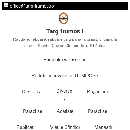
office@targ-frumos.ro
Targ frumos !
Rabdare, rabdare, rabdare , nu pana la prasit, ci pana la
sfarsit. Sfântul Cuvios Cleopa de la Sihăstria
Portofoliu website-uri
Portofoliu newsletter HTML/CSS
Diverse
Descarca
Rugaciuni
Paraclise
Acatiste
Paraclise
Publicatii
Vietile Sfintilor
Manastiri