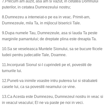
7.
Precum am auzit, asa am si vazut, in cetatea Domnului
puterilor, in cetatea Dumnezeului nostru;
8.
Dumnezeu a intemeiat-o pe ea in veac. Primit-am,
Dumnezeule, mila Ta, in mijlocul bisericii Tale.
9.
Dupa numele Tau, Dumnezeule, asa si lauda Ta peste
marginile pamantului; de dreptate plina este dreapta Ta.
10.
Sa se veseleasca Muntele Sionului, sa se bucure fiicele
Iudeii pentru judecatile Tale, Doamne.
11.
Inconjurati Sionul si-l cuprindeti pe el, povestiti de
turnurile lui.
12.
Puneti-va inimile voastre intru puterea lui si strabateti
casele lui, ca sa povestiti neamului ce vine.
13.
Ca Acesta este Dumnezeu, Dumnezeul nostru in veac si
in veacul veacului; El ne va paste pe noi in veci.