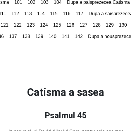
tisma
101
102
103
104
Dupa a paisprezecea Catisma
111
112
113
114
115
116
117
Dupa a saisprezece
121
122
123
124
125
126
127
128
129
130
36
137
138
139
140
141
142
Dupa a nousprezece
Catisma a sasea
Psalmul 45