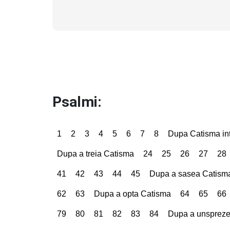
Psalmi:
1
2
3
4
5
6
7
8
Dupa Catisma int
Dupa a treia Catisma
24
25
26
27
28
41
42
43
44
45
Dupa a sasea Catism
62
63
Dupa a opta Catisma
64
65
66
79
80
81
82
83
84
Dupa a unsprez