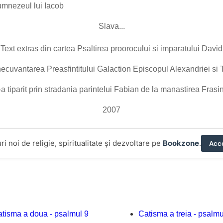
Dumnezeul lui Iacob
Slava...
Text extras din cartea Psaltirea proorocului si imparatului David
necuvantarea Preasfintitului Galaction Episcopul Alexandriei si
a tiparit prin stradania parintelui Fabian de la manastirea Frasi
2007
ri noi de religie, spiritualitate și dezvoltare pe
Bookzone
.
Acce
tisma a doua - psalmul 9
Catisma a treia - psalmu