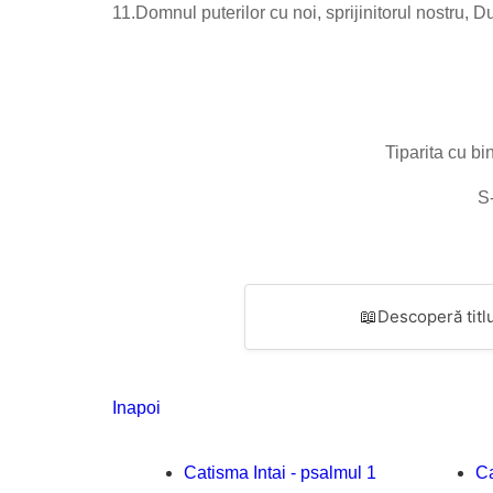
11.
Domnul puterilor cu noi, sprijinitorul nostru, 
Tiparita cu bi
S-
📖
Descoperă titlu
Inapoi
Catisma Intai - psalmul 1
Ca