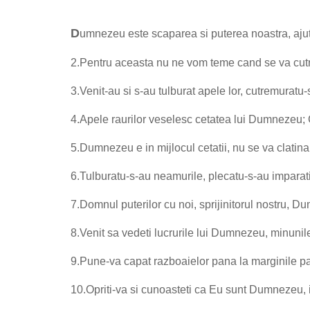
D
umnezeu este scaparea si puterea noastra, ajut
2.
Pentru aceasta nu ne vom teme cand se va cutre
3.
Venit-au si s-au tulburat apele lor, cutremuratu-
4.
Apele raurilor veselesc cetatea lui Dumnezeu; Ce
5.
Dumnezeu e in mijlocul cetatii, nu se va clati
6.
Tulburatu-s-au neamurile, plecatu-s-au imparati
7.
Domnul puterilor cu noi, sprijinitorul nostru, D
8.
Venit sa vedeti lucrurile lui Dumnezeu, minuni
9.
Pune-va capat razboaielor pana la marginile pam
10.
Opriti-va si cunoasteti ca Eu sunt Dumnezeu,