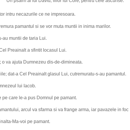
Un psalm al lui David, fiilor lui Core, pentru cele ascunse.
or intru necazurile ce ne impresoara.
mura pamantul si se vor muta muntii in inima marilor.
s-au muntii de taria Lui.
l Preainalt a sfintit locasul Lui.
na; o va ajuta Dumnezeu dis-de-dimineata.
ile; dat-a Cel Preainalt glasul Lui, cutremuratu-s-au pamantul.
umnezeul lui Iacob.
le pe care le-a pus Domnul pe pamant.
antului, arcul va sfarma si va frange arma, iar pavazele in foc 
 inalta-Ma-voi pe pamant.