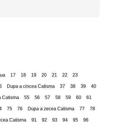
oua
17
18
19
20
21
22
23
6
Dupa a cincea Catisma
37
38
39
40
a Catisma
55
56
57
58
59
60
61
4
75
76
Dupa a zecea Catisma
77
78
ecea Catisma
91
92
93
94
95
96