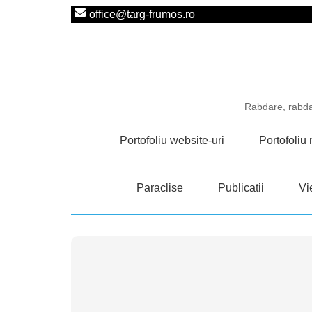
office@targ-frumos.ro
Rabdare, rabdar
Portofoliu website-uri
Portofoli
Paraclise
Publicatii
Vie