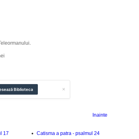
 Teleormanului.
nei
×
sează Biblioteca
Inainte
l 17
Catisma a patra - psalmul 24