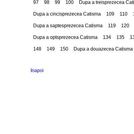
97
98
99
100
Dupa a treisprezecea Ca
Dupa a cincisprezecea Catisma
109
110
Dupa a saptesprezecea Catisma
119
120
Dupa a optsprezecea Catisma
134
135
1
148
149
150
Dupa a douazecea Catisma
Inapoi