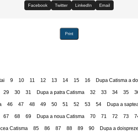
Facebook
Twitter
LinkedIn
Email
Print
ai
9
10
11
12
13
14
15
16
Dupa Catisma a d
29
30
31
Dupa a patra Catisma
32
33
34
35
3
a
46
47
48
49
50
51
52
53
54
Dupa a sapte
67
68
69
Dupa a noua Catisma
70
71
72
73
7
ecea Catisma
85
86
87
88
89
90
Dupa a doisprez