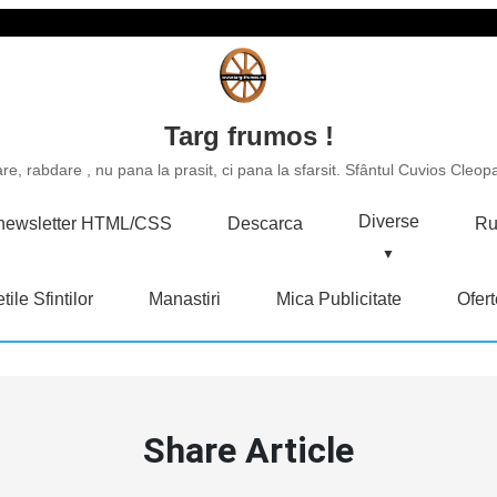
Targ frumos !
e, rabdare , nu pana la prasit, ci pana la sfarsit. Sfântul Cuvios Cleopa
Diverse
u newsletter HTML/CSS
Descarca
Ru
tile Sfintilor
Manastiri
Mica Publicitate
Ofert
Share Article