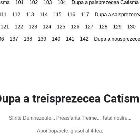
tisma
101
102
103
104
Dupa a paisprezecea Catisma
111
112
113
114
115
116
117
Dupa a saisprezece
121
122
123
124
125
126
127
128
129
130
36
137
138
139
140
141
142
Dupa a nousprezece
Dupa a treisprezecea Catism
Sfinte Dumnezeule... Preasfanta Treime... Tatal nostru...
Apoi troparele, glasul al 4-lea: