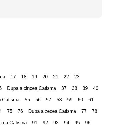
oua
17
18
19
20
21
22
23
6
Dupa a cincea Catisma
37
38
39
40
a Catisma
55
56
57
58
59
60
61
4
75
76
Dupa a zecea Catisma
77
78
ecea Catisma
91
92
93
94
95
96