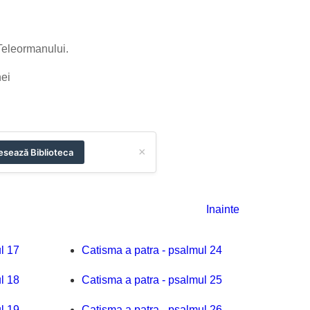
 Teleormanului.
nei
×
sează Biblioteca
Inainte
l 17
Catisma a patra - psalmul 24
l 18
Catisma a patra - psalmul 25
l 19
Catisma a patra - psalmul 26