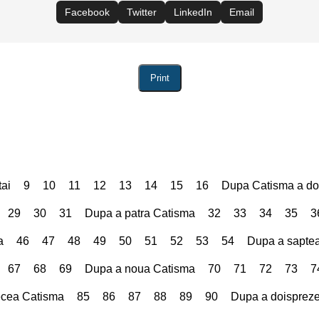
Facebook
Twitter
LinkedIn
Email
Print
ai
9
10
11
12
13
14
15
16
Dupa Catisma a d
29
30
31
Dupa a patra Catisma
32
33
34
35
3
a
46
47
48
49
50
51
52
53
54
Dupa a sapte
67
68
69
Dupa a noua Catisma
70
71
72
73
7
ecea Catisma
85
86
87
88
89
90
Dupa a doisprez