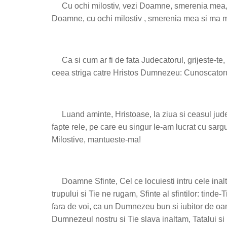
C
u ochi milostiv, vezi Doamne, smerenia mea, 
Doamne, cu ochi milostiv , smerenia mea si ma m
C
a si cum ar fi de fata Judecatorul, grijeste-te
ceea striga catre Hristos Dumnezeu: Cunoscatorul
L
uand aminte, Hristoase, la ziua si ceasul judec
fapte rele, pe care eu singur le-am lucrat cu sarg
Milostive, mantueste-ma!
D
oamne Sfinte, Cel ce locuiesti intru cele inalt
trupului si Tie ne rugam, Sfinte al sfintilor: tind
fara de voi, ca un Dumnezeu bun si iubitor de oame
Dumnezeul nostru si Tie slava inaltam, Tatalui si F