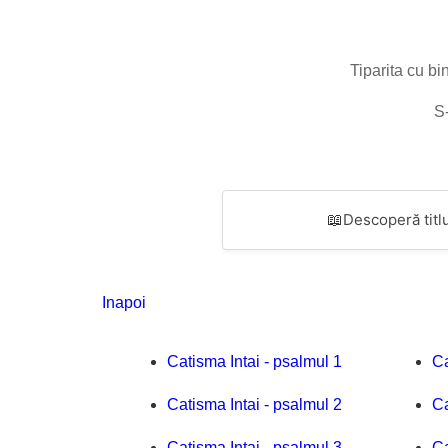
Tiparita cu bi
S-
📖
Descoperă titlu
Inapoi
Catisma Intai - psalmul 1
Ca
Catisma Intai - psalmul 2
Ca
Catisma Intai - psalmul 3
Ca