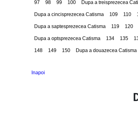
97
98
99
100
Dupa a treisprezecea Ca
Dupa a cincisprezecea Catisma
109
110
Dupa a saptesprezecea Catisma
119
120
Dupa a optsprezecea Catisma
134
135
1
148
149
150
Dupa a douazecea Catisma
Inapoi