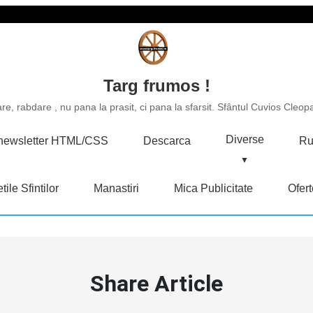
Targ frumos !
e, rabdare , nu pana la prasit, ci pana la sfarsit. Sfântul Cuvios Cleopa
Diverse
u newsletter HTML/CSS
Descarca
Ru
tile Sfintilor
Manastiri
Mica Publicitate
Ofert
Share Article