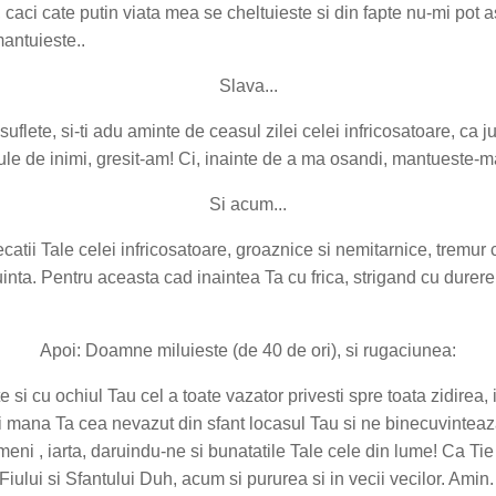
caci cate putin viata mea se cheltuieste si din fapte nu-mi pot 
antuieste..
Slava...
, suflete, si-ti adu aminte de ceasul zilei celei infricosatoare, ca
e de inimi, gresit-am! Ci, inainte de a ma osandi, mantueste-m
Si acum...
atii Tale celei infricosatoare, groaznice si nemitarnice, tremur c
uinta. Pentru aceasta cad inaintea Ta cu frica, strigand cu durere
Apoi: Doamne miluieste (de 40 de ori), si rugaciunea:
e si cu ochiul Tau cel a toate vazator privesti spre toata zidirea,
e-Ti mana Ta cea nevazut din sfant locasul Tau si ne binecuvinteaza
ni , iarta, daruindu-ne si bunatatile Tale cele din lume! Ca Tie
iului si Sfantului Duh, acum si pururea si in vecii vecilor. Amin.