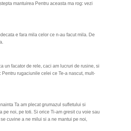
astepta mantuirea Pentru aceasta ma rog: vezi
 judecata e fara mila celor ce n-au facut mila. De
a.
a un facator de rele, caci am lucruri de rusine, si
: Pentru rugaciunile celei ce Te-a nascut, mult-
 inainta Ta am plecat grumazul sufletului si
 pe noi, pe toti. Si orice Ti-am gresit cu voie sau
 se cuvine a ne milui si a ne mantui pe noi,