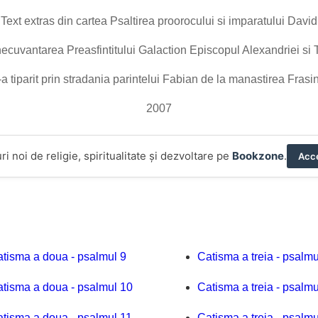
Text extras din cartea Psaltirea proorocului si imparatului David
necuvantarea Preasfintitului Galaction Episcopul Alexandriei si
a tiparit prin stradania parintelui Fabian de la manastirea Frasi
2007
ri noi de religie, spiritualitate și dezvoltare pe
Bookzone
.
Acce
tisma a doua - psalmul 9
Catisma a treia - psalmu
tisma a doua - psalmul 10
Catisma a treia - psalmu
tisma a doua - psalmul 11
Catisma a treia - psalmu