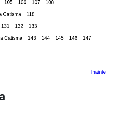
105
106
107
108
a Catisma
118
131
132
133
a Catisma
143
144
145
146
147
Inainte
a