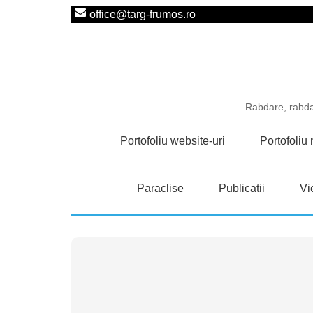
office@targ-frumos.ro
Rabdare, rabdar
Portofoliu website-uri
Portofoli
Paraclise
Publicatii
Vie